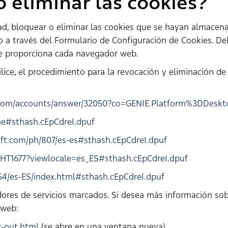
 eliminar las cookies?
dad, bloquear o eliminar las cookies que se hayan almacen
o a través del Formulario de Configuración de Cookies. D
e proporciona cada navegador web.
lice, el procedimiento para la revocación y eliminación de
e.com/accounts/answer/32050?co=GENIE.Platform%3DDesk
ome#sthash.cEpCdreI.dpuf
oft.com/ph/807/es-es#sthash.cEpCdreI.dpuf
/HT1677?viewlocale=es_ES#sthash.cEpCdreI.dpuf
54/es-ES/index.html#sthash.cEpCdreI.dpuf
dores de servicios marcados. Si desea más información sob
 web:
t-out.html
(se abre en una ventana nueva)