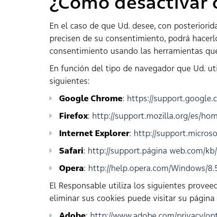
¿Cómo desactivar o
En el caso de que Ud. desee, con posteriori
precisen de su consentimiento, podrá hacerl
consentimiento usando las herramientas qu
En función del tipo de navegador que Ud. uti
siguientes:
Google Chrome
:
https://support.googl
Firefox
:
http://support.mozilla.org/es/h
Internet Explorer
:
http://support.micros
Safari
:
http://support.página web.com/kb
Opera
:
http://help.opera.com/Windows/8.
El Responsable utiliza los siguientes provee
eliminar sus cookies puede visitar su página
Adobe
:
http://www.adobe.com/privacy/op