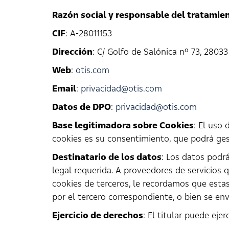
Razón social y responsable del tratamie
CIF
: A-28011153
Dirección
: C/ Golfo de Salónica nº 73, 2803
Web
:
otis.com
Email
:
privacidad@otis.com
Datos de DPO
:
privacidad@otis.com
Base legitimadora sobre Cookies
: El uso 
cookies es su consentimiento, que podrá ges
Destinatario de los datos
: Los datos podr
legal requerida. A proveedores de servicios
cookies de terceros, le recordamos que esta
por el tercero correspondiente, o bien se en
Ejercicio de derechos
: El titular puede ej