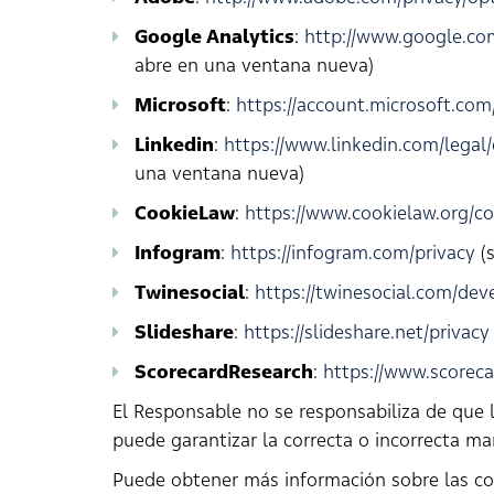
Google Analytics
:
http://www.google.com
abre en una ventana nueva)
Microsoft
:
https://account.microsoft.com/
Linkedin
:
https://www.linkedin.com/legal/
una ventana nueva)
CookieLaw
:
https://www.cookielaw.org/co
Infogram
:
https://infogram.com/privacy
(s
Twinesocial
:
https://twinesocial.com/dev
Slideshare
:
https://slideshare.net/privacy
ScorecardResearch
:
https://www.scoreca
El Responsable no se responsabiliza de que 
puede garantizar la correcta o incorrecta m
Puede obtener más información sobre las cook